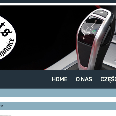
HOME
O NAS
CZĘŚ
cie