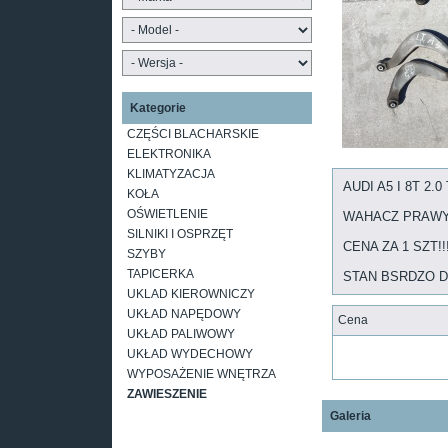
Kategorie
CZĘŚCI BLACHARSKIE
ELEKTRONIKA
KLIMATYZACJA
AUDI A5 I 8T 2.
KOŁA
OŚWIETLENIE
WAHACZ PRAWY
SILNIKI I OSPRZĘT
CENA ZA 1 SZT!!
SZYBY
TAPICERKA
STAN BSRDZO 
UKLAD KIEROWNICZY
UKŁAD NAPĘDOWY
Cena
UKŁAD PALIWOWY
UKŁAD WYDECHOWY
WYPOSAŻENIE WNĘTRZA
ZAWIESZENIE
Galeria