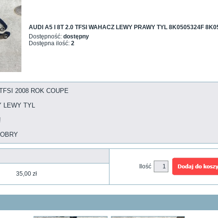
AUDI A5 I 8T 2.0 TFSI WAHACZ LEWY PRAWY TYL 8K0505324F 8K0
Dostępność:
dostępny
Dostępna ilość:
2
0 TFSI 2008 ROK COUPE
 LEWY TYL
!
DOBRY
Ilość
35,00 zł